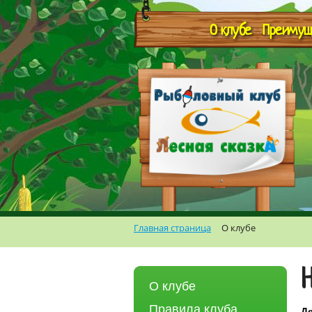
О клубе
Преимущ
Главная страница
О клубе
О клубе
Правила клуба
Де