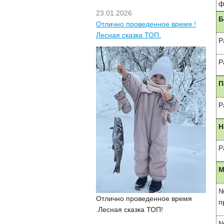
ф
23.01.2026
Б
Отлично проведенное время !
Лесная сказка ТОП.
Р
Р
П
Р
Н
Р
М
№
Отлично проведенное время
п
.Лесная сказка ТОП!
№