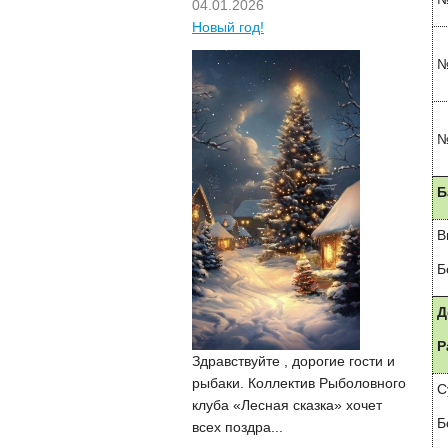
04.01.2026
Новый год!
№
№
Б
В
Б
Д
Р
Здравствуйте , дорогие гости и
рыбаки. Коллектив Рыболовного
С
клуба «Лесная сказка» хочет
Б
всех поздра...