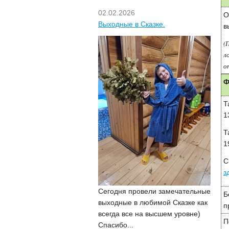
02.02.2026
О
Выходные в Сказке.
в
(
л
о
Ф
Т
1
Т
1
С
з
Сегодня провели замечательные
Б
выходные в любимой Сказке как
п
всегда все на высшем уровне)
П
Спасибо...