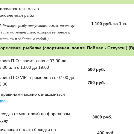
плачивается только
ыловленная рыба.
1 100
руб. за 1 кг.
Пойманную рыбу отпускать нельзя, поэтому
овите то количество, которое вы готовы
платить и забрать с собой!)
орелевая рыбалка (спортивная ловля Поймал - Отпусти ) (Вр
ариф П-О : время лова с 07:00 до
3:00 или с 13:00 до 19:00
500 руб.
ариф П-О VIP : время лова с 07:00 до
750 руб.
9:00
 правилами можно ознакомиться
десь
.
еседка (с мангалом) на форелевом
3000 руб.
руду
очасовая оплата беседки на
400
руб.