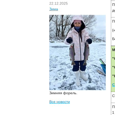
22.12.2025
П
Зима
д
П
(
Б
М
"
"
"
С
Зимняя форель.
С
Все новости
П
1