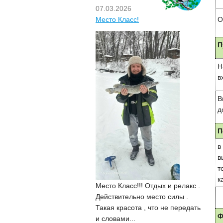
07.03.2026
О
Место Класс!
П
Н
в
В
д
П
в
в
т
к
Место Класс!!! Отдых и релакс .
Действительно место силы .
Такая красота , что не передать
Ф
и словами...