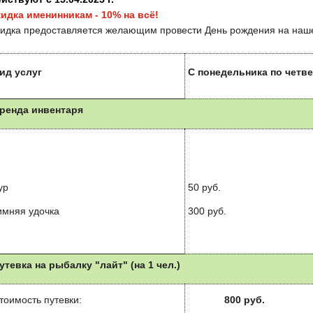
идка именинникам - 10% на всё!
идка предоставляется желающим провести День рождения на наш
ид услуг
С понедельника по четве
ренда инвентаря
ур
50 руб.
имняя удочка
300 руб.
утевка на рыбалку "лайт" (на 1 чел.)
тоимость путевки:
800 руб.