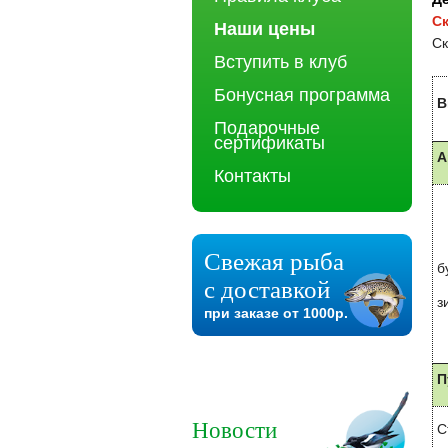
Ск
Наши цены
Ск
Вступить в клуб
Бонусная программа
В
Подарочные
сертификаты
А
Контакты
Свежая рыба
б
с доставкой
з
при заказе от 1000р.
П
Новости
С