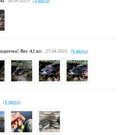
ты
28.04.2023
(
3 фото
)
доема! Вес 42 кг.
27.04.2023
(
6 фото
)
(
5 фото
)