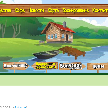
ества
Кафе
Новости
Карта
Бронирование
Контакт
2.2025
(
6 фото
)