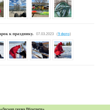
арок к празднику.
07.03.2023
(
9 фото
)
«Лесная сказка ВКонтакте»