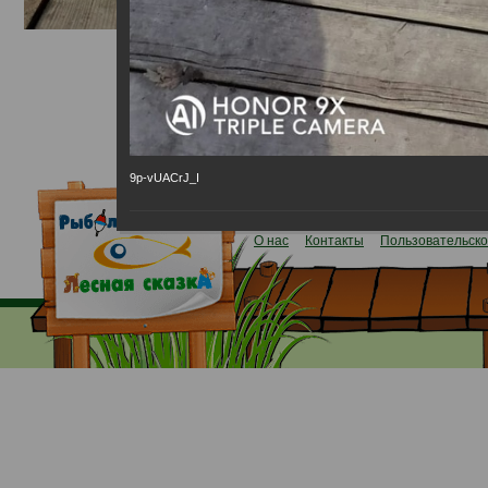
9p-vUACrJ_I
«Лесная сказка ВКонтакте»
О нас
Контакты
Пользовательско