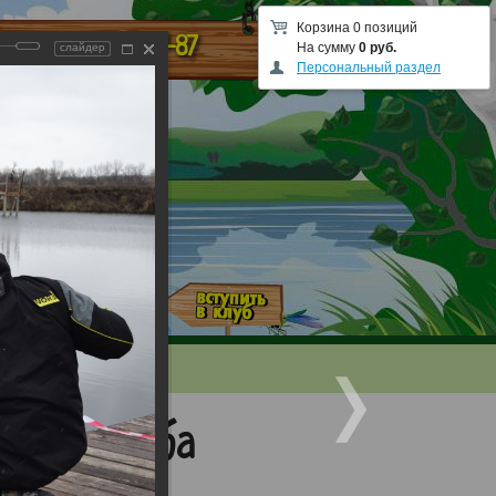
Корзина 0 позиций
48-87-87
ы
На сумму
0 руб.
слайдер
Персональный раздел
евого Клуба