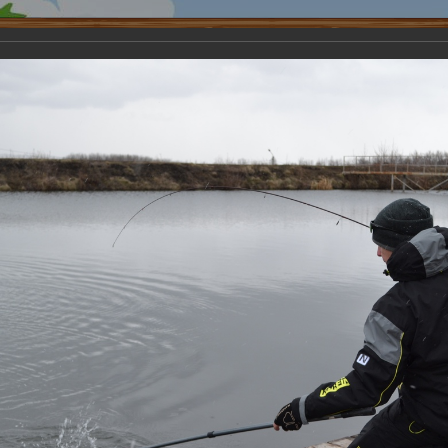
ества
Кафе
Новости
Карта
Бронирование
Контакт
йтинговый Турнир Саратовского Форелевого Клуба
Турнир Саратовского Форел