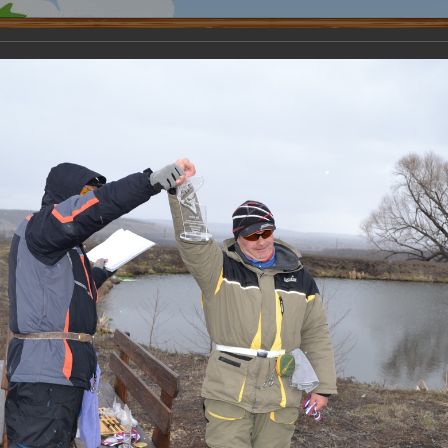
ества
Кафе
Новости
Карта
Бронирование
Контакт
йтинговый Турнир Саратовского Форелевого Клуба
Турнир Саратовского Форел