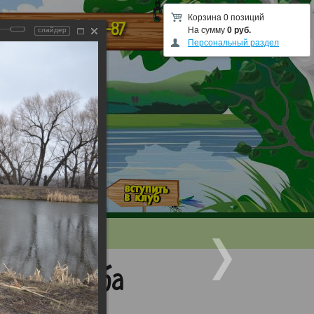
Корзина 0 позиций
48-87-87
ы
На сумму
0 руб.
слайдер
Персональный раздел
евого Клуба